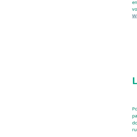
en
vo
Wi
L
Po
pa
do
ru