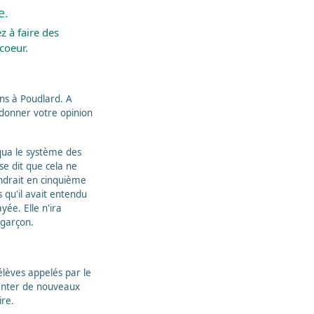
e.
z à faire des
coeur.
ns à Poudlard. A
 donner votre opinion
iqua le système des
 se dit que cela ne
endrait en cinquième
s qu'il avait entendu
yée. Elle n'ira
 garçon.
élèves appelés par le
senter de nouveaux
ire.