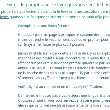
Eviter de paraphraser le livre qui vous sert de bas
 plupart de vos lecteurs auront lu le livre en question, alors pense
lipses
quand vous évoquez ce sur tout le monde connait déjà par 
Exemple dans une Potterfiction :
Ne passez pas trois page à expliquer le système des maiso
moins de rendre le récit humoristique ou en profiter pour
sur le système, faites le plus court possible :
James s'installa sur la banquette en face de Lily et lui expl
maisons et des préfets. A l'air concentré de la jeune fille, il
l'étonnerait pas qu'elle devienne préfète quand elle parvi
année. Ensuite, il lui raconta les pires histoires de fantôme
de la bouche de ses cousins plus âgés. Lily parut assez effra
sûrement pas Gryffondor ! pensa malicieusement le jeune
Voilà, Lily est au courant et on n'a pas répété l'évidence.
De même, n'imposez pas à vos lecteurs une longue liste d'
Choixpeau, sauf si vous vous servez de la scène pour pré
élèves qui tiendront une place importante dans votre histo