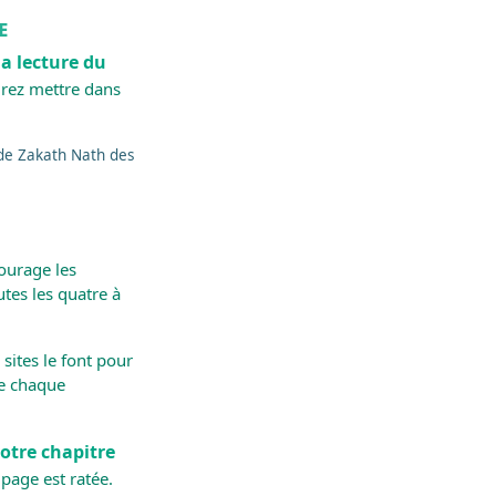
e
la lecture du
sirez mettre dans
e de Zakath Nath des
courage les
tes les quatre à
sites le font pour
re chaque
votre chapitre
 page est ratée.