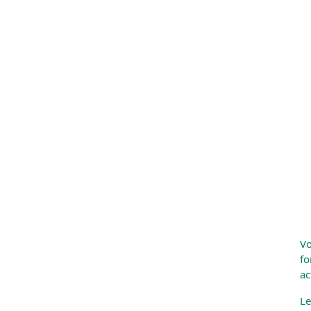
Vo
fo
ac
Le