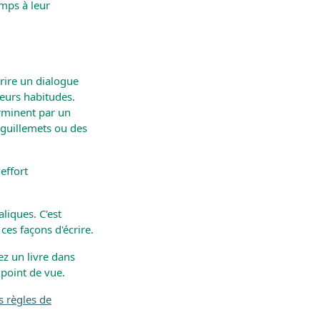
mps à leur
crire un dialogue
leurs habitudes.
rminent par un
 guillemets ou des
effort
liques. C'est
ces façons d'écrire.
ez un livre dans
 point de vue.
s règles de