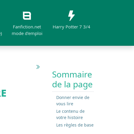
Fanfiction.net
Harry Potter 7 3/4
)
mode d'emploi
Sommaire
de la page
re
Donner envie de
vous lire
Le contenu de
votre histoire
Les règles de base