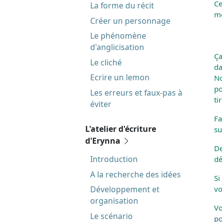
Ce
La forme du récit
mé
Créer un personnage
Le phénomène
d'anglicisation
Ça
Le cliché
da
Ecrire un lemon
No
po
Les erreurs et faux-pas à
ti
éviter
Fa
L'atelier d'écriture
su
d'Erynna
De
Introduction
dé
A la recherche des idées
Si
vo
Développement et
organisation
Vo
Le scénario
po