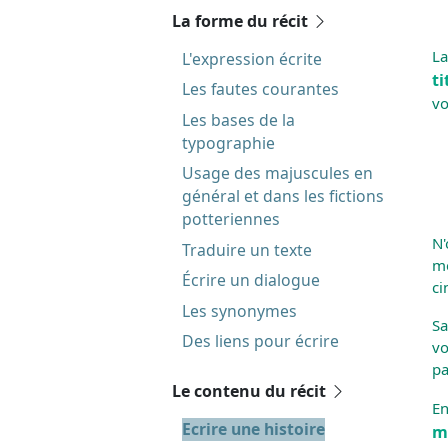
La forme du récit
La
L'expression écrite
ti
Les fautes courantes
vo
Les bases de la
typographie
Usage des majuscules en
général et dans les fictions
potteriennes
N'
Traduire un texte
me
Écrire un dialogue
ci
Les synonymes
Sa
Des liens pour écrire
vo
pa
Le contenu du récit
En
Ecrire une histoire
m