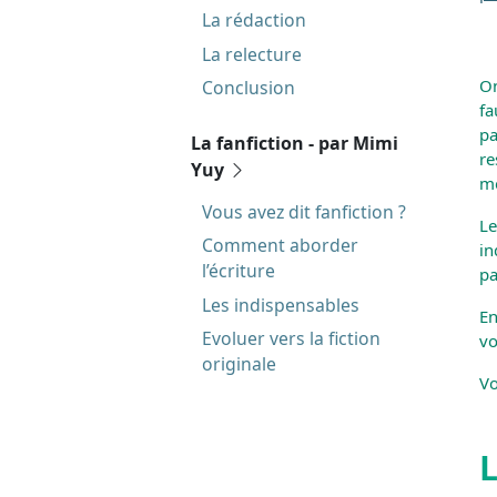
La rédaction
La relecture
On
Conclusion
fa
pa
La fanfiction - par Mimi
re
Yuy
mé
Vous avez dit fanfiction ?
Le
Comment aborder
in
l’écriture
pa
Les indispensables
En
Evoluer vers la fiction
vo
originale
Vo
L