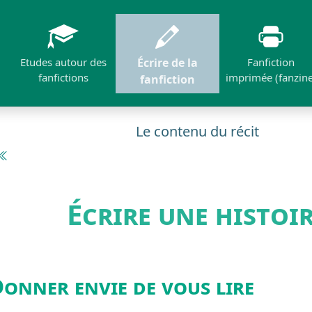
Etudes autour des
Écrire de la
Fanfiction
fanfictions
imprimée (fanzine
fanfiction
Le contenu du récit
Écrire une histoi
onner envie de vous lire