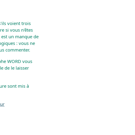
ils voient trois
re si vous n'êtes
es est un manque de
ogiques : vous ne
vous commenter.
raphe WORD vous
e de le laisser
ture sont mis à
eur