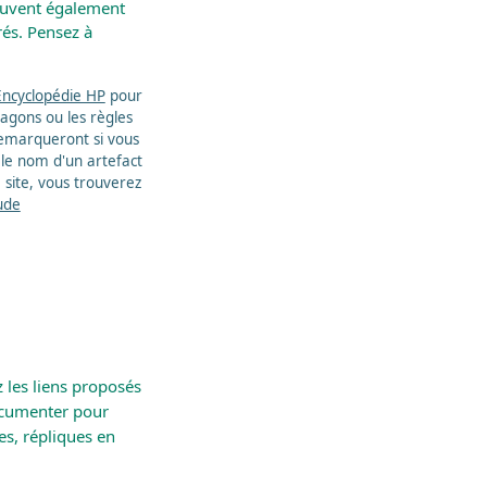
peuvent également
rés. Pensez à
'Encyclopédie HP
pour
ragons ou les règles
 remarqueront si vous
 le nom d'un artefact
ce site, vous trouverez
ude
z les liens proposés
ocumenter pour
es, répliques en