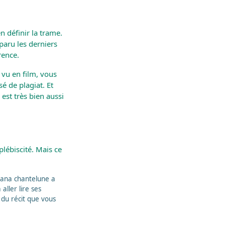
n définir la trame.
 paru les derniers
rence.
 vu en film, vous
é de plagiat. Et
 est très bien aussi
plébiscité. Mais ce
Alana chantelune a
 aller lire ses
s du récit que vous