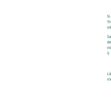
Si
Tr
si
Sa
de
vo
!)
Là
n'