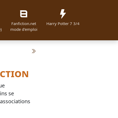
Fanfiction.net
Harry Potter 7 3/4
)
mode d'emploi
iction
que
ins se
associations