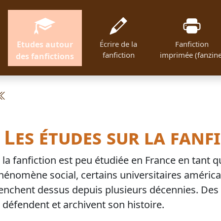
Etudes autour
Écrire de la
Fanfiction
fanfiction
imprimée (fanzine
des fanfictions
Les études sur la fanf
i la fanfiction est peu étudiée en France en tant 
hénomène social, certains universitaires américa
enchent dessus depuis plusieurs décennies. Des 
a défendent et archivent son histoire.