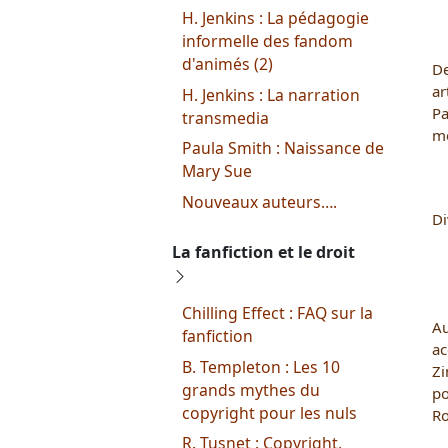
H. Jenkins : La pédagogie
informelle des fandom
d'animés (2)
De
ar
H. Jenkins : La narration
Pa
transmedia
mé
Paula Smith : Naissance de
Mary Sue
Nouveaux auteurs….
Di
La fanfiction et le droit
Chilling Effect : FAQ sur la
Au
fanfiction
ac
B. Templeton : Les 10
Zi
grands mythes du
po
copyright pour les nuls
Ro
R. Tusnet : Copyright,