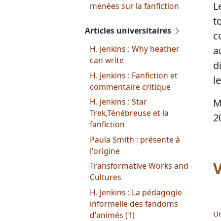
L
menées sur la fanfiction
t
Articles universitaires
c
H. Jenkins : Why heather
a
can write
d
H. Jenkins : Fanfiction et
l
commentaire critique
M
H. Jenkins : Star
Trek,Ténébreuse et la
2
fanfiction
Paula Smith : présente à
l'origine
V
Transformative Works and
Cultures
H. Jenkins : La pédagogie
informelle des fandoms
Un
d'animés (1)