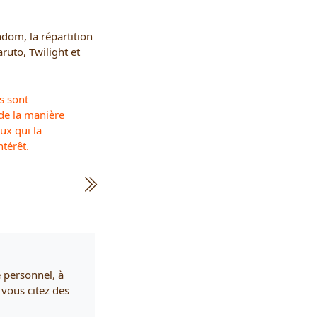
ndom, la répartition
ruto, Twilight et
ns sont
de la manière
eux qui la
ntérêt.
e personnel, à
 vous citez des