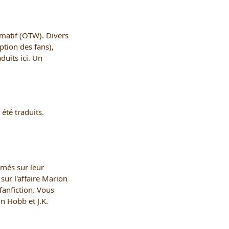
rmatif (OTW). Divers
ption des fans),
duits ici. Un
 été traduits.
imés sur leur
sur l'affaire Marion
fanfiction. Vous
n Hobb et J.K.