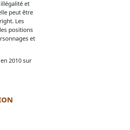
illégalité et
lle peut être
ight. Les
des positions
personnages et
 en 2010 sur
ion